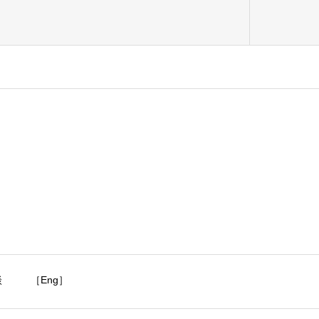
談
［Eng］