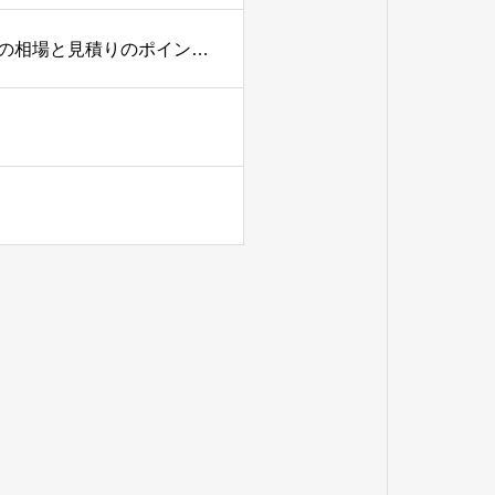
三明機工が教える「ロボット導入費用はいくら？自動化設備の相場と見積りのポイント」