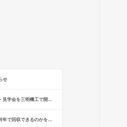
らせ
ロボットアイデア甲子園2026 静岡県中・東部大会 セミナー・見学会を三明機工で開催しました
三明機工が教える「ロボット導入のROIとは？自動化投資は何年で回収できるのかを分かりやすく解説」