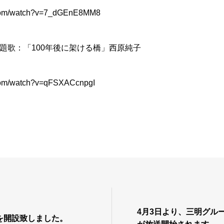
.com/watch?v=7_dGEnE8MM8
題歌：「
100
年後に架ける橋」西原純子
.com/watch?v=qFSXACcnpgI
4月3日より、三明グル
を開設致しました。