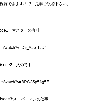
にて視聴できますので、是非ご視聴下さい。
。
ode1
：マスターの珈琲
.com/watch?v=D9_A5Si13D4
isode2
：父の背中
.com/watch?v=BPW85p5Ag5E
isode3:
スーパーマンの仕事